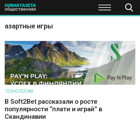
ПОЛИТИКА
ОБЩЕСТВО
ЭКОНОМИКА
НАУКА И Т
азартные игры
ТЕХНОЛОГИИ
В Soft2Bet рассказали о росте
популярности “плати и играй” в
Скандинавии