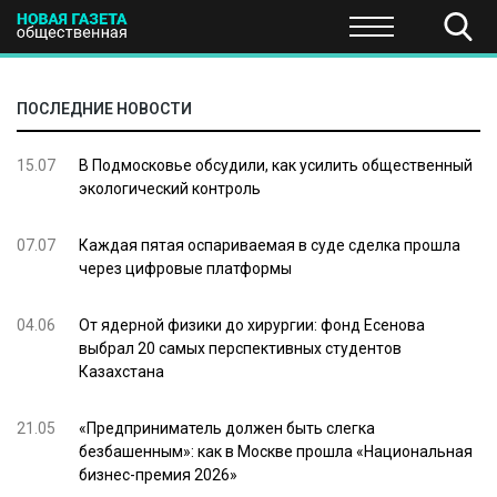
ПОЛИТИКА
ОБЩЕСТВО
ЭКОНОМИКА
НАУКА И Т
ПОСЛЕДНИЕ НОВОСТИ
15.07
В Подмосковье обсудили, как усилить общественный
экологический контроль
07.07
Каждая пятая оспариваемая в суде сделка прошла
через цифровые платформы
04.06
От ядерной физики до хирургии: фонд Есенова
выбрал 20 самых перспективных студентов
Казахстана
21.05
«Предприниматель должен быть слегка
безбашенным»: как в Москве прошла «Национальная
бизнес-премия 2026»