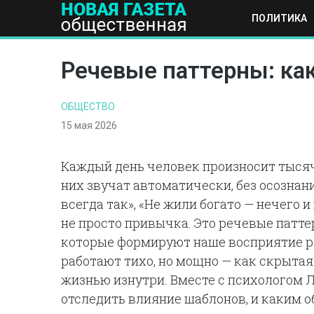
ПОЛИТИКА
ПОЛИТИКА
ОБЩЕСТВО
ЭКОНОМИКА
НАУКА И Т
Речевые паттерны: ка
ОБЩЕСТВО
15 мая 2026
Каждый день человек произносит тысячи
них звучат автоматически, без осознани
всегда так», «Не жили богато — нечего и
не просто привычка. Это речевые патт
которые формируют наше восприятие ре
работают тихо, но мощно — как скрыта
жизнью изнутри. Вместе с психологом 
отследить влияние шаблонов, и каким 