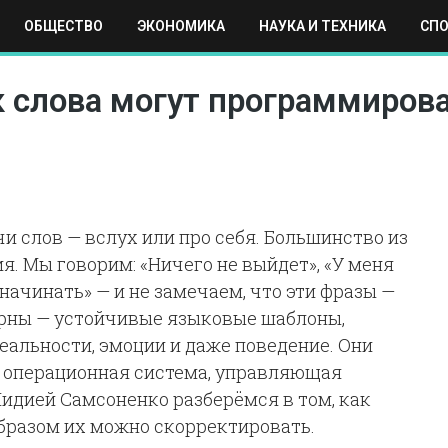
ОБЩЕСТВО
ЭКОНОМИКА
НАУКА И ТЕХНИКА
СП
ЕХНИКА
СПОРТ
МОСКВА
РЕГИОНЫ
МИР
к слова могут программиров
 слов — вслух или про себя. Большинство из
я. Мы говорим: «Ничего не выйдет», «У меня
 начинать» — и не замечаем, что эти фразы —
ерны — устойчивые языковые шаблоны,
альности, эмоции и даже поведение. Они
я операционная система, управляющая
Лидией Самсоненко разберёмся в том, как
образом их можно скорректировать.