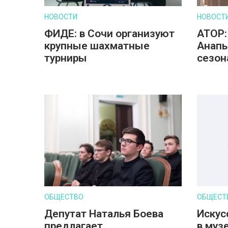
НОВОСТИ
НОВОСТ
ФИДЕ: в Сочи организуют
АТОР:
крупные шахматные
Анапы
турниры
сезон
ОБЩЕСТВО
ОБЩЕСТ
Депутат Наталья Боева
Искус
предлагает
в музе