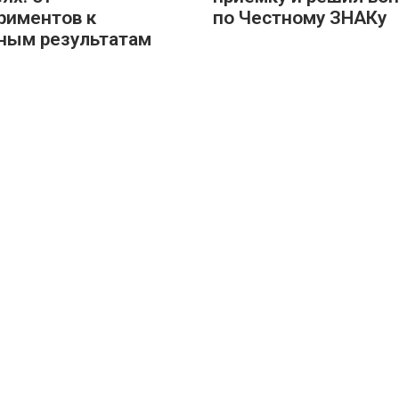
риментов к
по Честному ЗНАКу
ным результатам