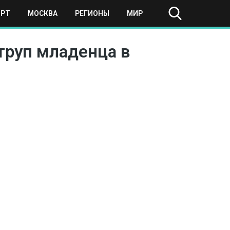
ОРТ
МОСКВА
РЕГИОНЫ
МИР
труп младенца в