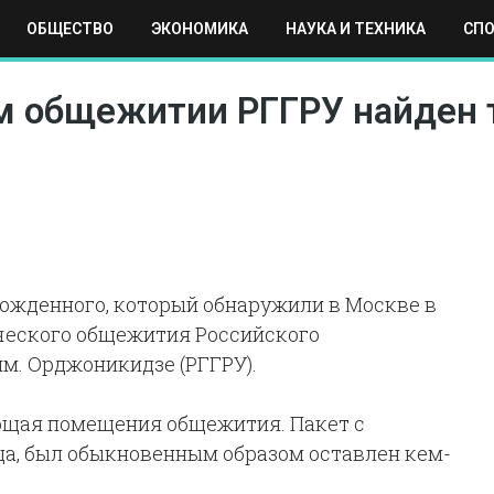
ОБЩЕСТВО
ЭКОНОМИКА
НАУКА И ТЕХНИКА
СП
ЕХНИКА
СПОРТ
МОСКВА
РЕГИОНЫ
МИР
м общежитии РГГРУ найден 
орожденного, который обнаружили в Москве в
ческого общежития Российского
м. Орджоникидзе (РГГРУ).
ющая помещения общежития. Пакет с
ца, был обыкновенным образом оставлен кем-