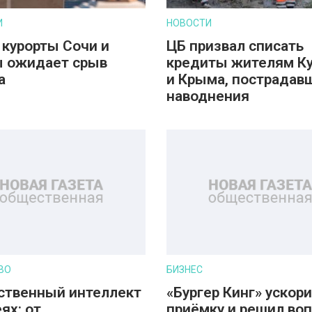
И
НОВОСТИ
 курорты Сочи и
ЦБ призвал списать
 ожидает срыв
кредиты жителям К
а
и Крыма, пострадав
наводнения
ВО
БИЗНЕС
ственный интеллект
«Бургер Кинг» ускор
ях: от
приёмку и решил во