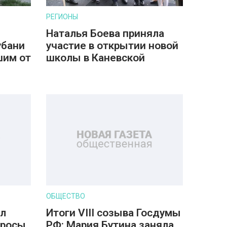
РЕГИОНЫ
Наталья Боева приняла
убани
участие в открытии новой
шим от
школы в Каневской
ОБЩЕСТВО
ил
Итоги VIII созыва Госдумы
просы
РФ: Мария Бутина заняла