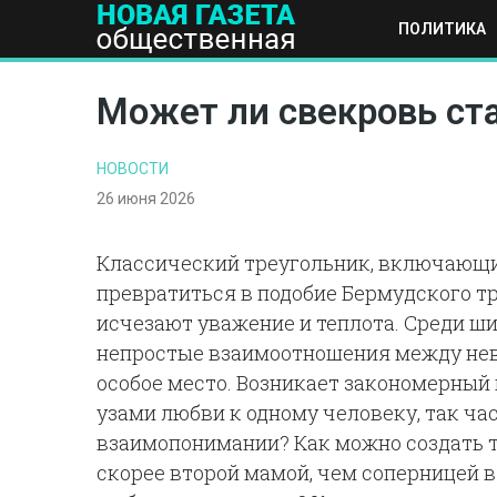
ПОЛИТИКА
ПОЛИТИКА
ОБЩЕСТВО
ЭКОНОМИКА
НАУКА И Т
Может ли свекровь ст
НОВОСТИ
26 июня 2026
Классический треугольник, включающи
превратиться в подобие Бермудского тр
исчезают уважение и теплота. Среди ш
непростые взаимоотношения между нев
особое место. Возникает закономерный
узами любви к одному человеку, так ч
взаимопонимании? Как можно создать т
скорее второй мамой, чем соперницей в