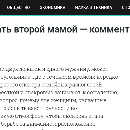
ОБЩЕСТВО
ЭКОНОМИКА
НАУКА И ТЕХНИКА
СП
ЕХНИКА
СПОРТ
МОСКВА
РЕГИОНЫ
МИР
ать второй мамой — коммент
й двух женщин и одного мужчину, может
еугольника, где с течением времени нередко
ирокого спектра семейных разногласий,
есткой и свекровью занимают, к сожалению,
 вопрос: почему две женщины, связанные
асто испытывают трудности во
акую атмосферу, чтобы свекровь стала
 борьбе за внимание и расположение