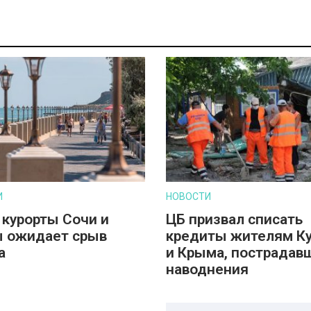
И
НОВОСТИ
 курорты Сочи и
ЦБ призвал списать
 ожидает срыв
кредиты жителям К
а
и Крыма, пострадав
наводнения