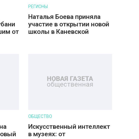
РЕГИОНЫ
Наталья Боева приняла
убани
участие в открытии новой
шим от
школы в Каневской
ОБЩЕСТВО
на
Искусственный интеллект
новый
в музеях: от