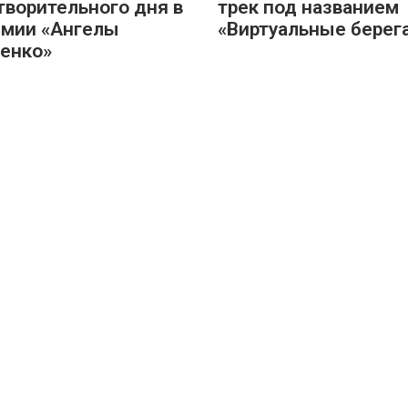
творительного дня в
трек под названием
мии «Ангелы
«Виртуальные берег
енко»