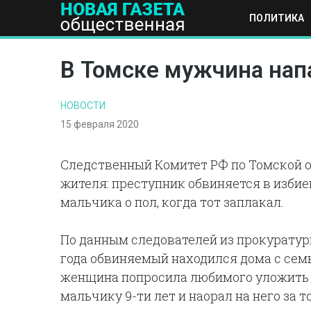
ПОЛИТИКА
ПОЛИТИКА
ОБЩЕСТВО
ЭКОНОМИКА
НАУКА И Т
В Томске мужчина напа
НОВОСТИ
15 февраля 2020
Следственный Комитет РФ по Томской о
жителя: преступник обвиняется в избиен
мальчика о пол, когда тот заплакал.
По данным следователей из прокуратуры
года обвиняемый находился дома с семь
женщина попросила любимого уложить о
мальчику 9-ти лет и наорал на него за т