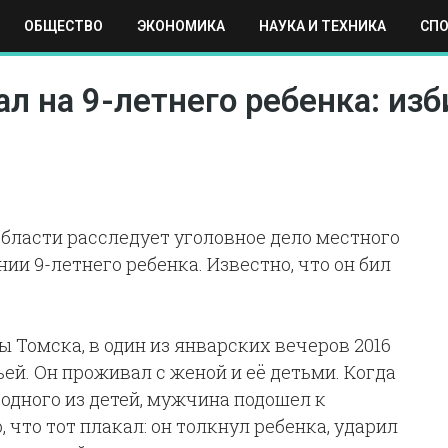
ОБЩЕСТВО
ЭКОНОМИКА
НАУКА И ТЕХНИКА
СП
ЕХНИКА
СПОРТ
МОСКВА
РЕГИОНЫ
МИР
л на 9-летнего ребенка: изб
бласти расследует уголовное дело местного
ии 9-летнего ребенка. Известно, что он бил
 Томска, в один из январских вечеров 2016
ей. Он проживал с женой и её детьми. Когда
дного из детей, мужчина подошел к
о, что тот плакал: он толкнул ребенка, ударил