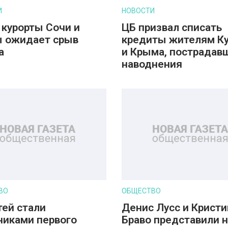
И
НОВОСТИ
 курорты Сочи и
ЦБ призвал списать
 ожидает срыв
кредиты жителям К
а
и Крыма, пострадав
наводнения
ВО
ОБЩЕСТВО
тей стали
Денис Лусс и Кристи
никами первого
Браво представили 