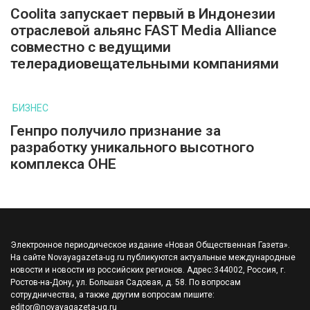
Coolita запускает первый в Индонезии
отраслевой альянс FAST Media Alliance
совместно с ведущими
телерадиовещательными компаниями
БИЗНЕС
Генпро получило признание за
разработку уникального высотного
комплекса ОНЕ
Электронное периодическое издание «Новая Общественная Газета».
На сайте Novayagazeta-ug.ru публикуются актуальные международные
новости и новости из российских регионов. Адрес:344002, Россия, г.
Ростов-на-Дону, ул. Большая Садовая, д. 58. По вопросам
сотрудничества, а также другим вопросам пишите:
editor@novayagazeta-ug.ru