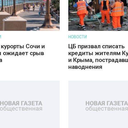
И
НОВОСТИ
 курорты Сочи и
ЦБ призвал списать
 ожидает срыв
кредиты жителям К
а
и Крыма, пострадав
наводнения