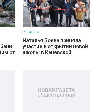
РЕГИОНЫ
Наталья Боева приняла
убани
участие в открытии новой
шим от
школы в Каневской