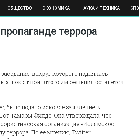
ОБЩЕСТВО
ЭКОНОМИКА
НАУКА И ТЕХНИКА
СП
ЕХНИКА
СПОРТ
МОСКВА
РЕГИОНЫ
МИР
 пропаганде террора
заседание, вокруг которого поднялась
, а шок от принятого им решения останется
ter, было подано исковое заявление в
 от Тамары Филдс. Она утверждала, что
ррористическая организация «Исламское
 террора. По ее мнению, Twitter