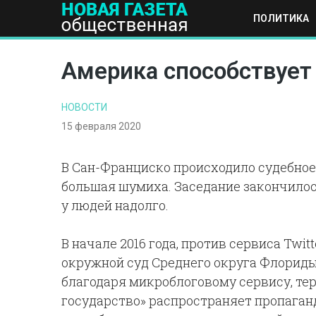
ПОЛИТИКА
ПОЛИТИКА
ОБЩЕСТВО
ЭКОНОМИКА
НАУКА И Т
Америка способствует
НОВОСТИ
15 февраля 2020
В Сан-Франциско происходило судебное 
большая шумиха. Заседание закончилось
у людей надолго.
В начале 2016 года, против сервиса Twit
окружной суд Среднего округа Флориды,
благодаря микроблоговому сервису, те
государство» распространяет пропаганду