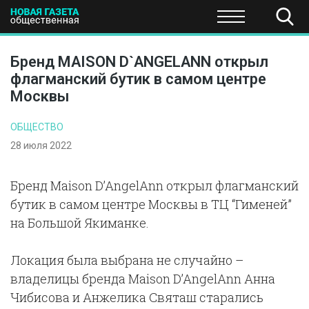
ПОЛИТИКА
ОБЩЕСТВО
ЭКОНОМИКА
НАУКА И Т
Бренд MAISON D`ANGELANN открыл
флагманский бутик в самом центре
Москвы
ОБЩЕСТВО
28 июля 2022
Бренд Maison D’AngelAnn открыл флагманский
бутик в самом центре Москвы в ТЦ “Гименей”
на Большой Якиманке.
Локация была выбрана не случайно –
владелицы бренда Maison D’AngelAnn Анна
Чибисова и Анжелика Святаш старались