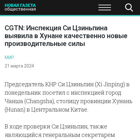
ПОЛИТИКА
ОБЩЕСТВО
ЭКОНОМИКА
НАУКА И Т
CGTN: Инспекция Си Цзиньпина
выявила в Хунане качественно новые
производительные силы
МИР
21 марта 2024
Председатель КНР Си Цзиньпин (Xi Jinping) в
понедельник посетил с инспекцией город
Чанша (Changsha), столицу провинции Хунань
(Hunan) в Центральном Китае.
В ходе проверки Си Цзиньпин, также
являющийся генеральным секретарем