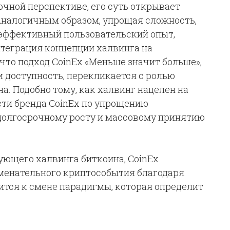
чной перспективе, его суть открывает
Аналогичным образом, упрощая сложность,
 эффективный пользовательский опыт,
нтеграция концепции халвинга на
что подход CoinEx «Меньше значит больше»,
 доступность, перекликается с ролью
а. Подобно тому, как халвинг нацелен на
сти бренда CoinEx по упрощению
долгосрочному росту и массовому принятию
дующего халвинга биткоина, CoinEx
менательного криптособытия благодаря
ится к смене парадигмы, которая определит