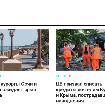
И
НОВОСТИ
 курорты Сочи и
ЦБ призвал списать
 ожидает срыв
кредиты жителям К
а
и Крыма, пострадав
наводнения