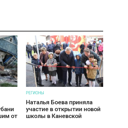
РЕГИОНЫ
Наталья Боева приняла
убани
участие в открытии новой
шим от
школы в Каневской