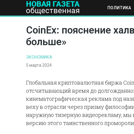
ПОЛИТИКА
ПОЛИТИКА
ОБЩЕСТВО
ЭКОНОМИКА
НАУКА И Т
CoinEx: пояснение хал
больше»
ЭКОНОМИКА
5 марта 2024
Глобальная криптовалютная биржа Coin
отсчитывающий время до долгожданного
кинематографическая реклама под назв
веху в отрасли через призму философи
наружную тизерную видеорекламу, мы 
версию этого таинственного проморолик