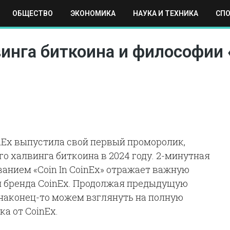
ОБЩЕСТВО
ЭКОНОМИКА
НАУКА И ТЕХНИКА
СП
ЕХНИКА
СПОРТ
МОСКВА
РЕГИОНЫ
МИР
винга биткоина и философии
Ex выпустила свой первый проморолик,
 халвинга биткоина в 2024 году. 2-минутная
анием «Coin In CoinEx» отражает важную
и бренда CoinEx. Продолжая предыдущую
наконец-то можем взглянуть на полную
а от CoinEx.