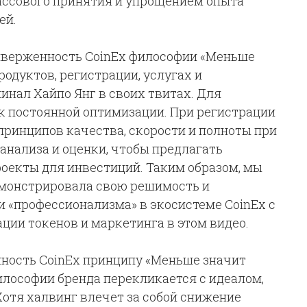
ссового принятия и упрощением опыта
ей.
иверженность CoinEx философии «Меньше
одуктов, регистрации, услугах и
инал Хайпо Янг в своих твитах. Для
 к постоянной оптимизации. При регистрации
ринципов качества, скорости и полноты при
анализа и оценки, чтобы предлагать
оекты для инвестиций. Таким образом, мы
емонстрировала свою решимость и
 «профессионализма» в экосистеме CoinEx с
ации токенов и маркетинга в этом видео.
нность CoinEx принципу «Меньше значит
философии бренда перекликается с идеалом,
Хотя халвинг влечет за собой снижение