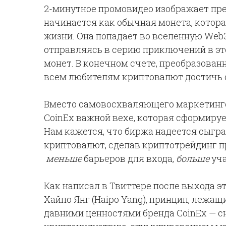
2-минутное промовидео изображает пре
начинается как обычная монета, котор
жизни. Она попадает во вселенную Web3
отправляясь в серию приключений в эт
монет. В конечном счете, преобразова
всем любителям криптовалют достичь 
Вместо самовосхваляющего маркетинго
CoinEx важной вехе, которая сформиру
Нам кажется, что биржа надеется сыгр
криптовалют, сделав криптотрейдинг п
меньше
барьеров для входа,
больше
уча
Как написал в Твиттере после выхода э
Хайпо Янг (Haipo Yang), принцип, лежащ
давними ценностями бренда CoinEx — с