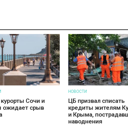
И
НОВОСТИ
 курорты Сочи и
ЦБ призвал списать
 ожидает срыв
кредиты жителям К
а
и Крыма, пострадав
наводнения