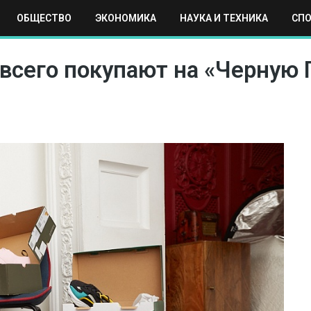
ОБЩЕСТВО
ЭКОНОМИКА
НАУКА И ТЕХНИКА
СП
ЕХНИКА
СПОРТ
МОСКВА
РЕГИОНЫ
МИР
 всего покупают на «Черную 