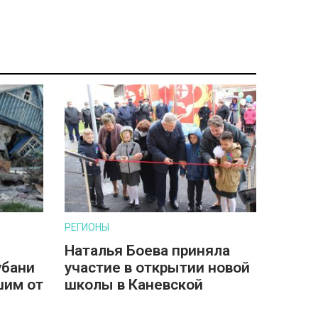
РЕГИОНЫ
Наталья Боева приняла
убани
участие в открытии новой
шим от
школы в Каневской