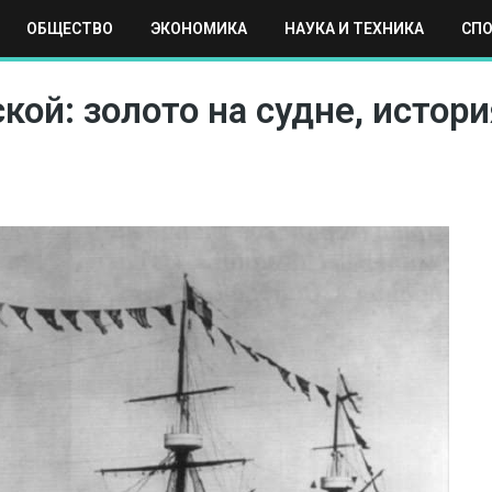
ОБЩЕСТВО
ЭКОНОМИКА
НАУКА И ТЕХНИКА
СП
ЕХНИКА
СПОРТ
МОСКВА
РЕГИОНЫ
МИР
ой: золото на судне, истори