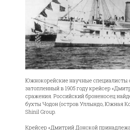
Южнокорейские научные специалисты о
затопленный в 1905 году крейсер «Дмит
сражения. Российский броненосец найде
бухты Чодон (остров Уллындо, Южная К
Shinil Group.
Крейсер «Дмитрий Донской принадлежа