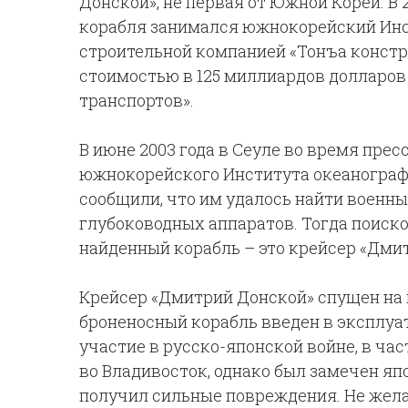
Донской», не первая от Южной Кореи. В 
корабля занимался южнокорейский Инс
строительной компанией «Тонъа констр
стоимостью в 125 миллиардов долларов
транспортов».
В июне 2003 года в Сеуле во время пре
южнокорейского Института океанограф
сообщили, что им удалось найти военны
глубоководных аппаратов. Тогда поиско
найденный корабль – это крейсер «Дми
Крейсер «Дмитрий Донской» спущен на во
броненосный корабль введен в эксплуат
участие в русско-японской войне, в ча
во Владивосток, однако был замечен яп
получил сильные повреждения. Не жела