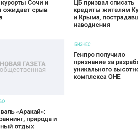
 курорты Сочи и
ЦБ призвал списать
 ожидает срыв
кредиты жителям К
а
и Крыма, пострадав
наводнения
БИЗНЕС
Генпро получило
признание за разраб
уникального высотн
комплекса ОНЕ
ВО
валь «Аракай»:
раннинг, природа и
йный отдых