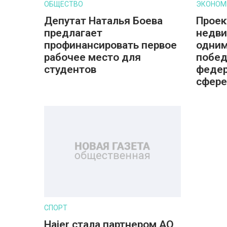
ОБЩЕСТВО
ЭКОНОМ
Депутат Наталья Боева
Проек
предлагает
недви
профинансировать первое
одним
рабочее место для
побед
студентов
федер
сфере
СПОРТ
Haier стала партнером AO