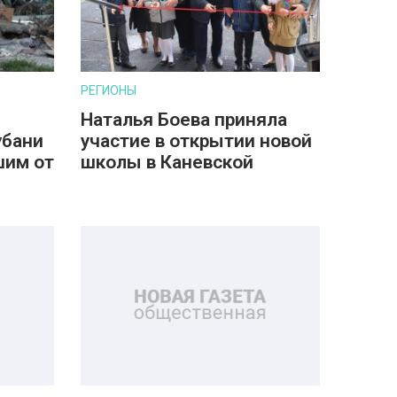
РЕГИОНЫ
Наталья Боева приняла
убани
участие в открытии новой
шим от
школы в Каневской