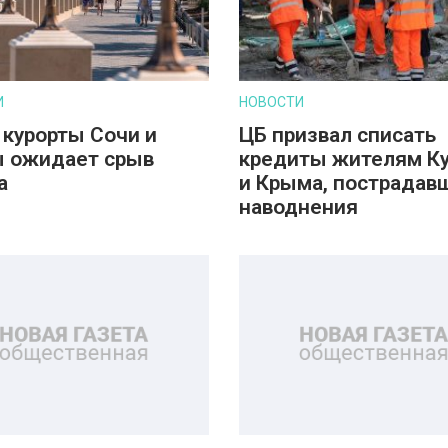
И
НОВОСТИ
 курорты Сочи и
ЦБ призвал списать
 ожидает срыв
кредиты жителям К
а
и Крыма, пострадав
наводнения