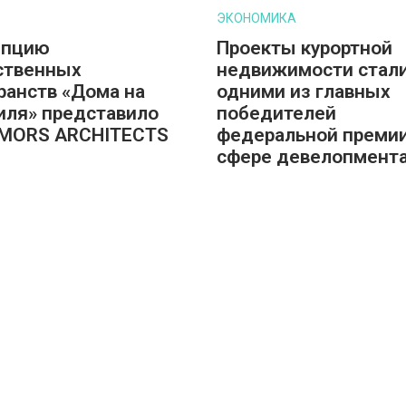
ЭКОНОМИКА
епцию
Проекты курортной
ственных
недвижимости стал
ранств «Дома на
одними из главных
ля» представило
победителей
 MORS ARCHITECTS
федеральной премии
сфере девелопмент