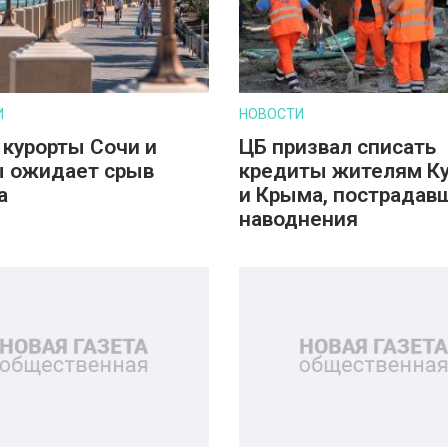
И
НОВОСТИ
 курорты Сочи и
ЦБ призвал списать
 ожидает срыв
кредиты жителям К
а
и Крыма, пострадав
наводнения