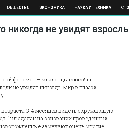
ОБЩЕСТВО
ЭКОНОМИКА
НАУКА И ТЕХНИКА
СП
ЕХНИКА
СПОРТ
МОСКВА
РЕГИОНЫ
МИР
то никогда не увидят взрос
ьный феномен – младенцы способны
люди не увидят никогда. Мир в глазах
у.
й возраста 3-4 месяцев видеть окружающую
вод был сделан на основании проведённых
о новорождённые замечают очень многие