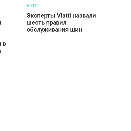
АВТО
Эксперты Viatti назвали
и
шесть правил
обслуживания шин
 в
а