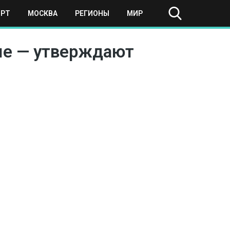
ОРТ
МОСКВА
РЕГИОНЫ
МИР
лые — утверждают