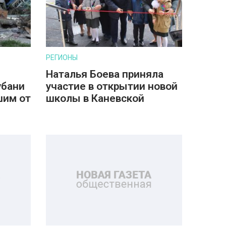
РЕГИОНЫ
Наталья Боева приняла
убани
участие в открытии новой
шим от
школы в Каневской