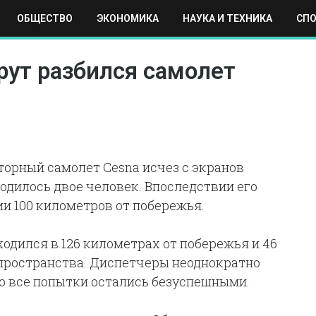
ОБЩЕСТВО
ЭКОНОМИКА
НАУКА И ТЕХНИКА
СП
ЕХНИКА
СПОРТ
МОСКВА
РЕГИОНЫ
МИР
йрут разбился самолет
торный самолет Cesna исчез с экранов
ходилось двое человек. Впоследствии его
и 100 километров от побережья.
ходился в 126 километрах от побережья и 46
пространства. Диспетчеры неоднократно
ко все попытки остались безуспешными.