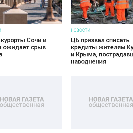
И
НОВОСТИ
 курорты Сочи и
ЦБ призвал списать
 ожидает срыв
кредиты жителям К
а
и Крыма, пострадав
наводнения