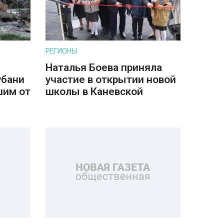
РЕГИОНЫ
Наталья Боева приняла
убани
участие в открытии новой
шим от
школы в Каневской