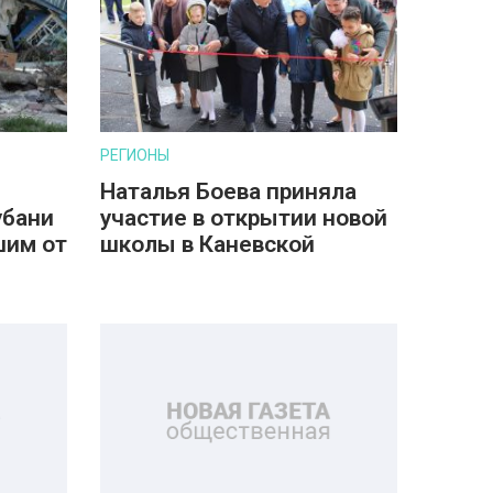
РЕГИОНЫ
Наталья Боева приняла
убани
участие в открытии новой
шим от
школы в Каневской