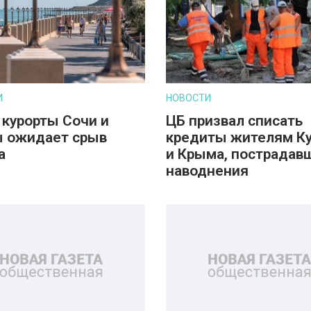
И
НОВОСТИ
 курорты Сочи и
ЦБ призвал списать
 ожидает срыв
кредиты жителям К
а
и Крыма, пострадав
наводнения