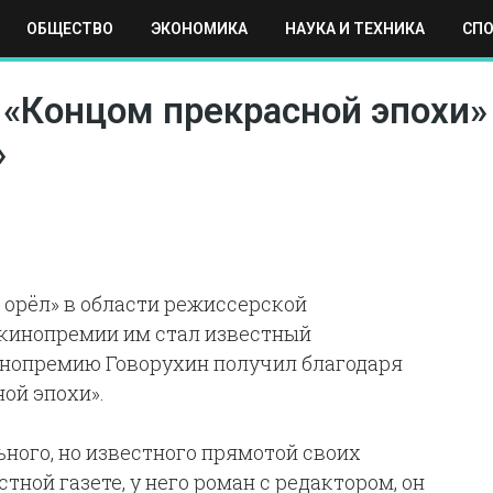
ОБЩЕСТВО
ЭКОНОМИКА
НАУКА И ТЕХНИКА
СП
ЕХНИКА
СПОРТ
МОСКВА
РЕГИОНЫ
МИР
 «Концом прекрасной эпохи»
»
 орёл» в области режиссерской
 кинопремии им стал известный
инопремию Говорухин получил благодаря
ой эпохи».
ного, но известного прямотой своих
тной газете, у него роман с редактором, он