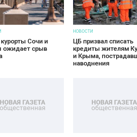
И
НОВОСТИ
 курорты Сочи и
ЦБ призвал списать
 ожидает срыв
кредиты жителям К
а
и Крыма, пострадав
наводнения