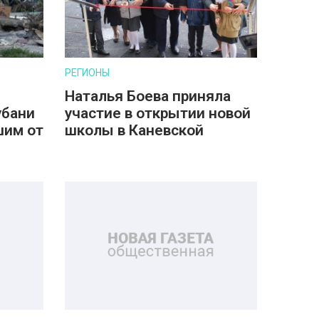
РЕГИОНЫ
Наталья Боева приняла
убани
участие в открытии новой
шим от
школы в Каневской