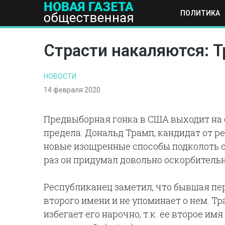
ПОЛИТИКА
ПОЛИТИКА
ОБЩЕСТВО
ЭКОНОМИКА
НАУКА И Т
Страсти накаляются: Т
НОВОСТИ
14 февраля 2020
Предвыборная гонка в США выходит на
предела. Дональд Трамп, кандидат от р
новые изощренные способы подколоть с
раз он придумал довольно оскорбитель
Республиканец заметил, что бывшая пер
второго имени и не упоминает о нем. Тра
избегает его нарочно, т.к. ее второе им