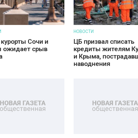
И
НОВОСТИ
 курорты Сочи и
ЦБ призвал списать
 ожидает срыв
кредиты жителям К
а
и Крыма, пострадав
наводнения