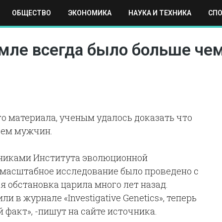
ОБЩЕСТВО
ЭКОНОМИКА
НАУКА И ТЕХНИКА
СП
ЕХНИКА
СПОРТ
МОСКВА
РЕГИОНЫ
МИР
мле всегда было больше че
о материала, ученым удалось доказать что
чем мужчин.
никами Института эволюционной
 масштабное исследование было проведено с
 обстановка царила много лет назад.
 в журнале «Investigative Genetics», теперь
 факт», -пишут на сайте источника.