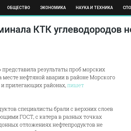
ОБЩЕСТВО
ЭКОНОМИКА
НАУКА И ТЕХНИКА
СП
ЕХНИКА
СПОРТ
МОСКВА
РЕГИОНЫ
МИР
рминала КТК углеводородов 
 представила результаты проб морских
а месте нефтяной аварии в районе Морского
 и прилегающих районах,
пишет
дуктов специалисты брали с верхних слоев
ующими ГОСТ, с катера в разных точках
 донных отложениях нефтепродуктов не