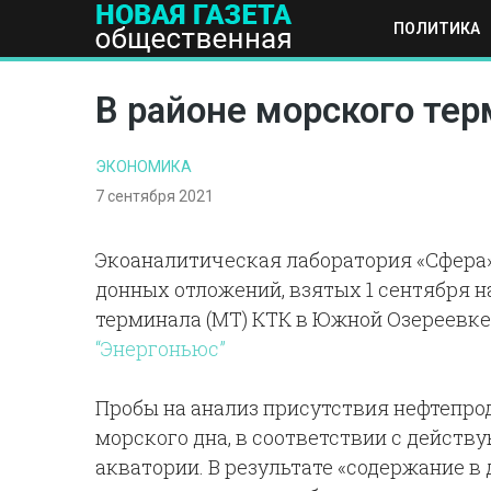
ПОЛИТИКА
ПОЛИТИКА
ОБЩЕСТВО
ЭКОНОМИКА
НАУКА И Т
В районе морского те
ЭКОНОМИКА
7 сентября 2021
Экоаналитическая лаборатория «Сфера»
донных отложений, взятых 1 сентября н
терминала (МТ) КТК в Южной Озереевке
“Энергоньюс”
Пробы на анализ присутствия нефтепро
морского дна, в соответствии с действ
акватории. В результате «содержание в