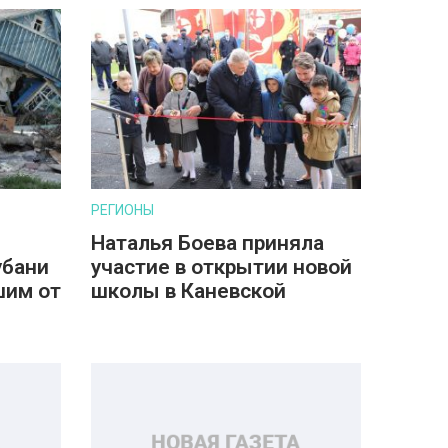
РЕГИОНЫ
Наталья Боева приняла
убани
участие в открытии новой
шим от
школы в Каневской