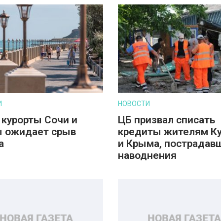
И
НОВОСТИ
 курорты Сочи и
ЦБ призвал списать
 ожидает срыв
кредиты жителям К
а
и Крыма, пострадав
наводнения