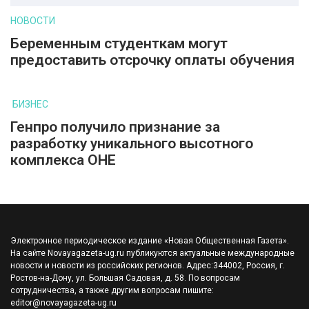
НОВОСТИ
Беременным студенткам могут
предоставить отсрочку оплаты обучения
БИЗНЕС
Генпро получило признание за
разработку уникального высотного
комплекса ОНЕ
Электронное периодическое издание «Новая Общественная Газета».
На сайте Novayagazeta-ug.ru публикуются актуальные международные
новости и новости из российских регионов. Адрес:344002, Россия, г.
Ростов-на-Дону, ул. Большая Садовая, д. 58. По вопросам
сотрудничества, а также другим вопросам пишите:
editor@novayagazeta-ug.ru