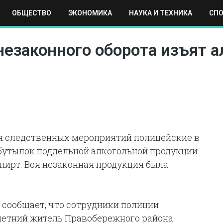
ОБЩЕСТВО
ЭКОНОМИКА
НАУКА И ТЕХНИКА
СП
ЕХНИКА
СПОРТ
МОСКВА
РЕГИОНЫ
МИР
незаконного оборота изъят 
я следственных мероприятий полицейские в
 бутылок поддельной алкогольной продукции
спирт. Вся незаконная продукция была
сообщает, что сотрудники полиции
-летний житель Правобережного района.