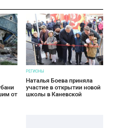
РЕГИОНЫ
Наталья Боева приняла
убани
участие в открытии новой
шим от
школы в Каневской