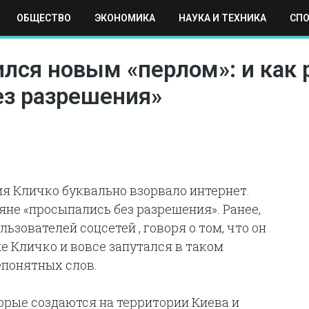
ОБЩЕСТВО
ЭКОНОМИКА
НАУКА И ТЕХНИКА
СП
ЕХНИКА
СПОРТ
МОСКВА
РЕГИОНЫ
МИР
ился новым «перлом»: и как 
ез разрешения»
я Кличко буквально взорвало интернет.
яне «просыпались без разрешения». Ранее,
ьзователей соцсетей , говоря о том, что он
же Кличко и вовсе запутался в таком
епонятных слов.
торые создаются на территории Киева и