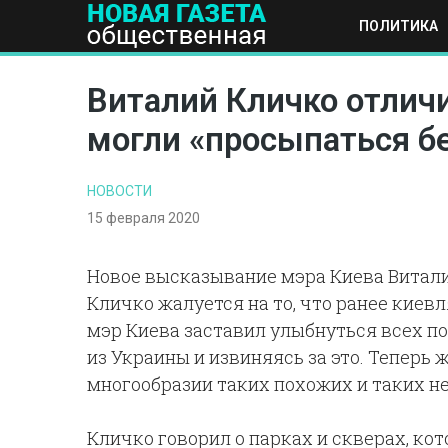
ПОЛИТИКА
ПОЛИТИКА
ОБЩЕСТВО
ЭКОНОМИКА
НАУКА И Т
Виталий Кличко отлич
могли «просыпаться б
НОВОСТИ
15 февраля 2020
Новое высказывание мэра Киева Витали
Кличко жалуется на то, что ранее киевл
мэр Киева заставил улыбнуться всех пол
из Украины и извиняясь за это. Теперь 
многообразии таких похожих и таких н
Кличко говорил о парках и скверах, ко