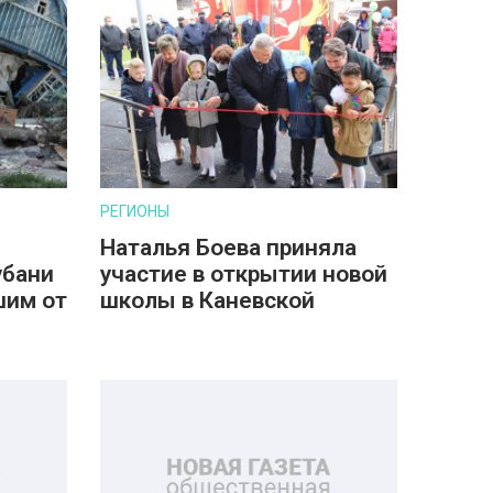
РЕГИОНЫ
Наталья Боева приняла
убани
участие в открытии новой
шим от
школы в Каневской