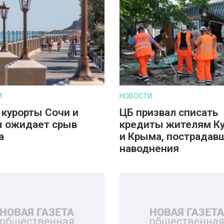
И
НОВОСТИ
 курорты Сочи и
ЦБ призвал списать
 ожидает срыв
кредиты жителям К
а
и Крыма, пострадав
наводнения