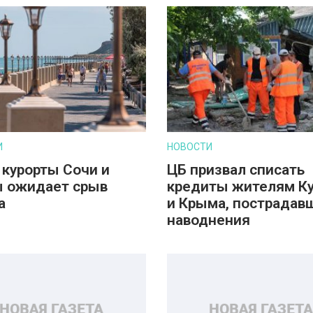
И
НОВОСТИ
 курорты Сочи и
ЦБ призвал списать
 ожидает срыв
кредиты жителям К
а
и Крыма, пострадав
наводнения