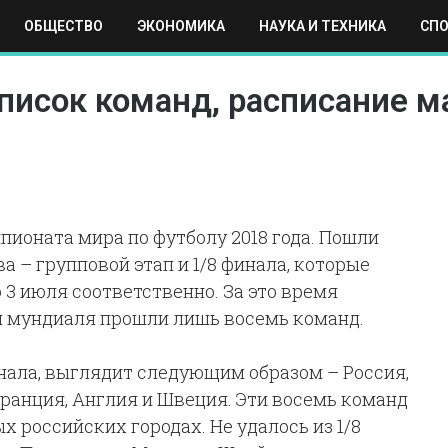
ОБЩЕСТВО
ЭКОНОМИКА
НАУКА И ТЕХНИКА
СП
ЕХНИКА
СПОРТ
МОСКВА
РЕГИОНЫ
МИР
писок команд, расписание м
ионата мира по футболу 2018 года. Пошли
 – групповой этап и 1/8 финала, которые
о 3 июля соответственно. За это время
л мундиаля прошли лишь восемь команд.
нала, выглядит следующим образом – Россия,
Франция, Англия и Швеция. Эти восемь команд
х российских городах. Не удалось из 1/8