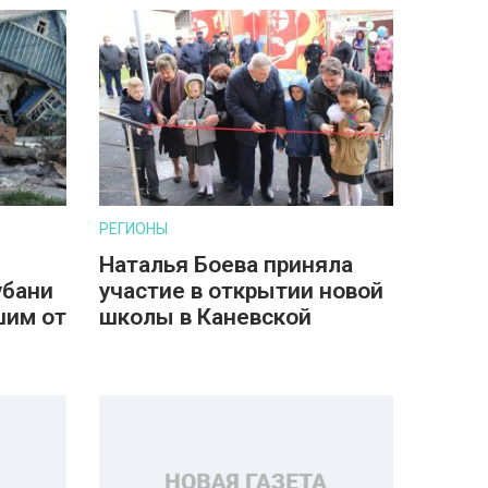
РЕГИОНЫ
Наталья Боева приняла
убани
участие в открытии новой
шим от
школы в Каневской