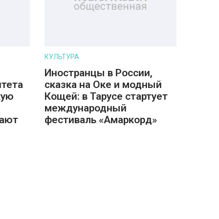
КУЛЬТУРА
Иностранцы в России,
итета
сказка на Оке и модный
кую
Кощей: в Тарусе стартует
международный
пают
фестиваль «Амаркорд»