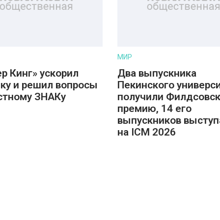
МИР
ер Кинг» ускорил
Два выпускника
ку и решил вопросы
Пекинского универс
стному ЗНАКу
получили Филдсовс
премию, 14 его
выпускников высту
на ICM 2026