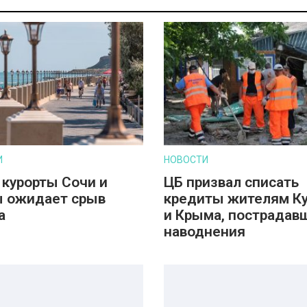
И
НОВОСТИ
 курорты Сочи и
ЦБ призвал списать
 ожидает срыв
кредиты жителям К
а
и Крыма, пострадав
наводнения