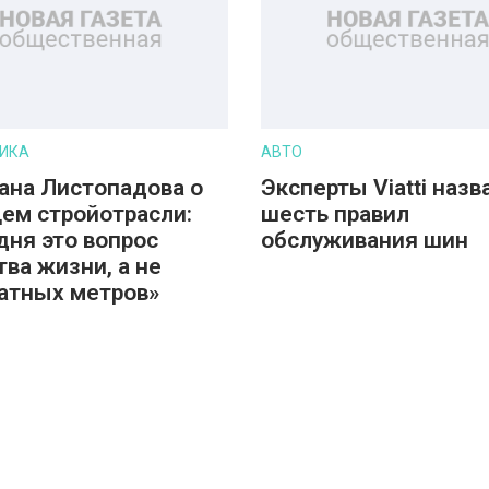
ИКА
АВТО
ана Листопадова о
Эксперты Viatti назв
ем стройотрасли:
шесть правил
дня это вопрос
обслуживания шин
тва жизни, а не
атных метров»