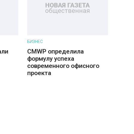
БИЗНЕС
али
CMWP определила
формулу успеха
современного офисного
проекта