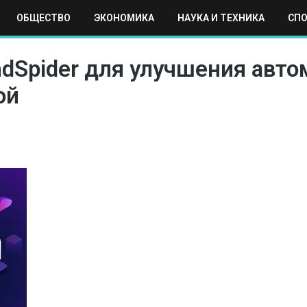
ОБЩЕСТВО
ЭКОНОМИКА
НАУКА И ТЕХНИКА
СП
ЕХНИКА
СПОРТ
МОСКВА
РЕГИОНЫ
МИР
ndSpider для улучшения авт
ой