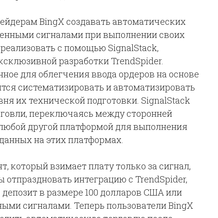
трейдерам BingX создавать автоматических
ленными сигналами при выполнении своих
 реализовать с помощью SignalStack,
ксклюзивной разработки TrendSpider.
енное для облегчения ввода ордеров на основе
мятся систематизировать и автоматизировать
вня их технической подготовки. SignalStack
рговли, переключаясь между сторонней
и любой другой платформой для выполнения
зданных на этих платформах.
т, который взимает плату только за сигнал,
ы отпраздновать интеграцию с TrendSpider,
т депозит в размере 100 долларов США или
ными сигналами. Теперь пользователи BingX