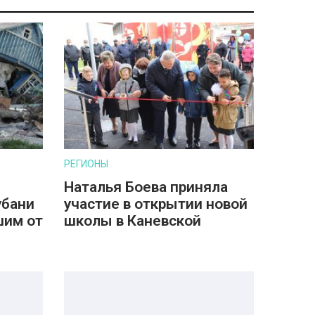
РЕГИОНЫ
Наталья Боева приняла
убани
участие в открытии новой
шим от
школы в Каневской