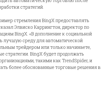
водить автоматическую торговлю после
зработки стратегий.
пример стремления BingX предоставлять
сказал Элвиско Каррингтон, директор по
циям BingX. «В дополнение к социальной
ть лучшую среду для автоматической
альным трейдером или только начинаете,
е стратегии. BingX будет продолжать
рганизациями, такими как TrendSpider, и
ать более обоснованные торговые решения в