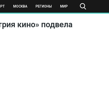
ОРТ
МОСКВА
РЕГИОНЫ
МИР
трия кино» подвела