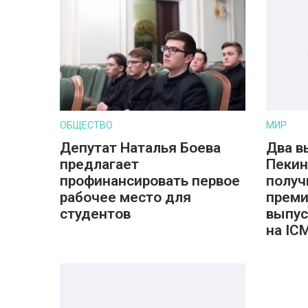
ОБЩЕСТВО
МИР
Депутат Наталья Боева
Два в
предлагает
Пекин
профинансировать первое
получ
рабочее место для
преми
студентов
выпус
на IC