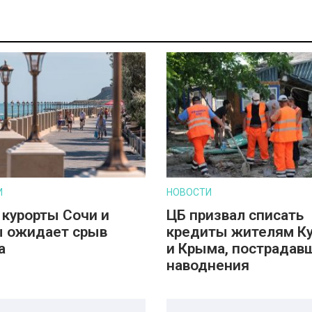
И
НОВОСТИ
 курорты Сочи и
ЦБ призвал списать
 ожидает срыв
кредиты жителям К
а
и Крыма, пострадав
наводнения