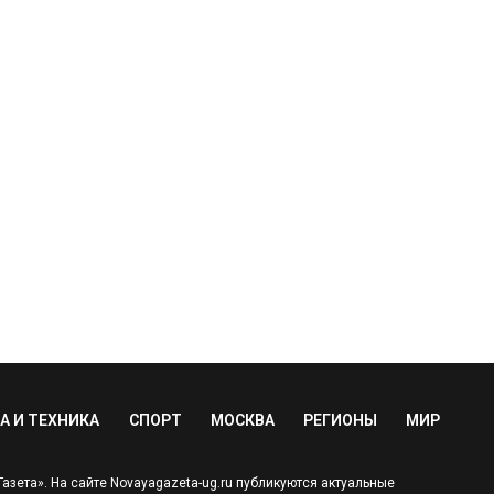
А И ТЕХНИКА
СПОРТ
МОСКВА
РЕГИОНЫ
МИР
зета». На сайте Novayagazeta-ug.ru публикуются актуальные