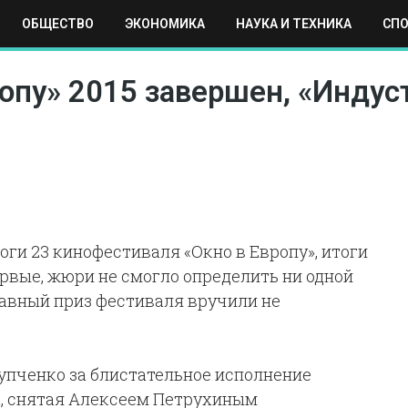
ОБЩЕСТВО
ЭКОНОМИКА
НАУКА И ТЕХНИКА
СП
ЕХНИКА
СПОРТ
МОСКВА
РЕГИОНЫ
МИР
опу» 2015 завершен, «Индус
оги 23 кинофестиваля «Окно в Европу», итоги
рвые, жюри не смогло определить ни одной
главный приз фестиваля вручили не
Купченко за блистательное исполнение
а, снятая Алексеем Петрухиным