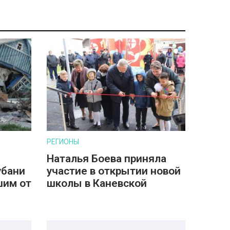
РЕГИОНЫ
Наталья Боева приняла
убани
участие в открытии новой
шим от
школы в Каневской