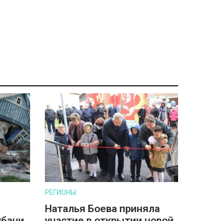
РЕГИОНЫ
Наталья Боева приняла
убани
участие в открытии новой