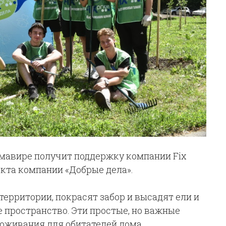
рмавире получит поддержку компании Fix
екта компании «Добрые дела».
территории, покрасят забор и высадят ели и
е пространство. Эти простые, но важные
оживания для обитателей дома.