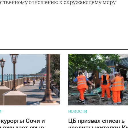
тственному отношению к окружающему миру.
И
НОВОСТИ
 курорты Сочи и
ЦБ призвал списать
 ожидает срыв
кредиты жителям К