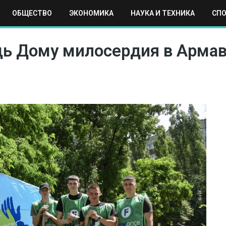
ОБЩЕСТВО
ЭКОНОМИКА
НАУКА И ТЕХНИКА
СП
ЕХНИКА
СПОРТ
МОСКВА
РЕГИОНЫ
МИР
ощь Дому милосердия в Арма