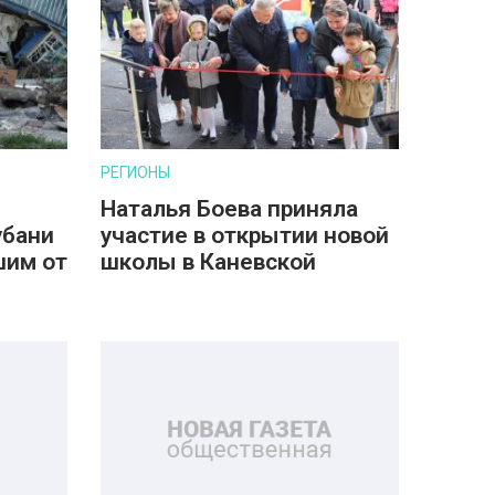
РЕГИОНЫ
Наталья Боева приняла
убани
участие в открытии новой
шим от
школы в Каневской