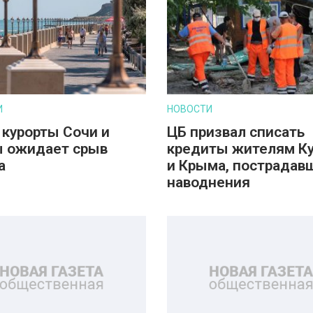
И
НОВОСТИ
 курорты Сочи и
ЦБ призвал списать
 ожидает срыв
кредиты жителям К
а
и Крыма, пострадав
наводнения