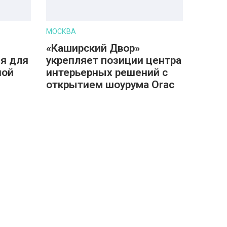
МОСКВА
«Каширский Двор»
я для
укрепляет позиции центра
ной
интерьерных решений с
открытием шоурума Orac