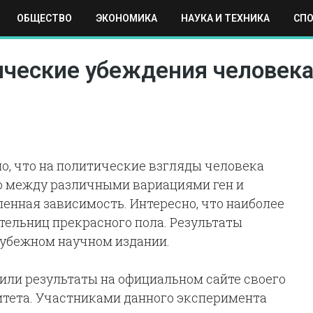
ОБЩЕСТВО
ЭКОНОМИКА
НАУКА И ТЕХНИКА
СП
ЕХНИКА
СПОРТ
МОСКВА
РЕГИОНЫ
МИР
ические убеждения человека
о, что на политические взгляды человека
то между различными вариациями ген и
енная зависимость. Интересно, что наиболее
тельниц прекрасного пола. Результаты
рубежном научном издании.
ли результаты на официальном сайте своего
итета. Участниками данного эксперимента