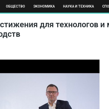
ОБЩЕСТВО
ЭКОНОМИКА
НАУКА И ТЕХНИКА
СП
ЕХНИКА
СПОРТ
МОСКВА
РЕГИОНЫ
МИР
стижения для технологов и 
одств