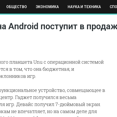
ОБЩЕСТВО
ЭКОНОМИКА
НАУКА И ТЕХНИКА
СП
ЕХНИКА
СПОРТ
МОСКВА
РЕГИОНЫ
МИР
а Android поступит в продаж
ого планшета Unu с операционной системой
ся в том, что она бюджетная, и
оклонников игр.
офункциональное устройство, совмещающее в
ацентр. Гаджет получился весьма
ля игр. Девайс получил 7-дюймовый экран.
кам не впечатляет, но на самом деле для