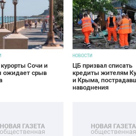
И
НОВОСТИ
 курорты Сочи и
ЦБ призвал списать
 ожидает срыв
кредиты жителям К
а
и Крыма, пострадав
наводнения