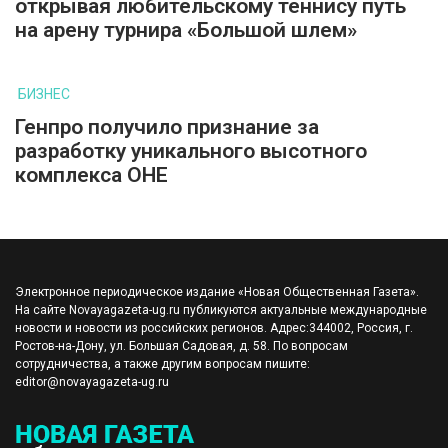
открывая любительскому теннису путь
на арену турнира «Большой шлем»
БИЗНЕС
Генпро получило признание за
разработку уникального высотного
комплекса ОНЕ
Электронное периодическое издание «Новая Общественная Газета».
На сайте Novayagazeta-ug.ru публикуются актуальные международные
новости и новости из российских регионов. Адрес:344002, Россия, г.
Ростов-на-Дону, ул. Большая Садовая, д. 58. По вопросам
сотрудничества, а также другим вопросам пишите:
editor@novayagazeta-ug.ru