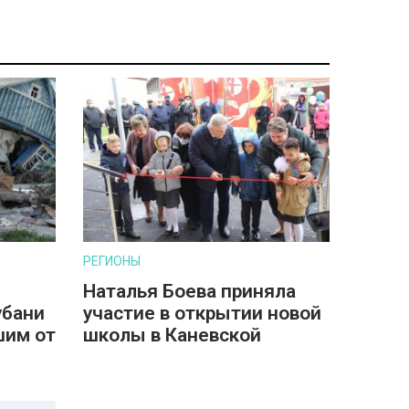
РЕГИОНЫ
Наталья Боева приняла
убани
участие в открытии новой
шим от
школы в Каневской