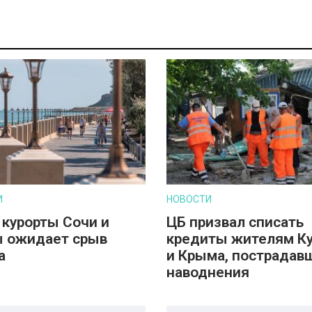
И
НОВОСТИ
 курорты Сочи и
ЦБ призвал списать
 ожидает срыв
кредиты жителям К
а
и Крыма, пострадав
наводнения