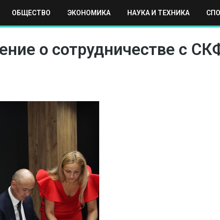
ОБЩЕСТВО
ЭКОНОМИКА
НАУКА И ТЕХНИКА
СП
ЕХНИКА
СПОРТ
МОСКВА
РЕГИОНЫ
МИР
ение о сотрудничестве с СК