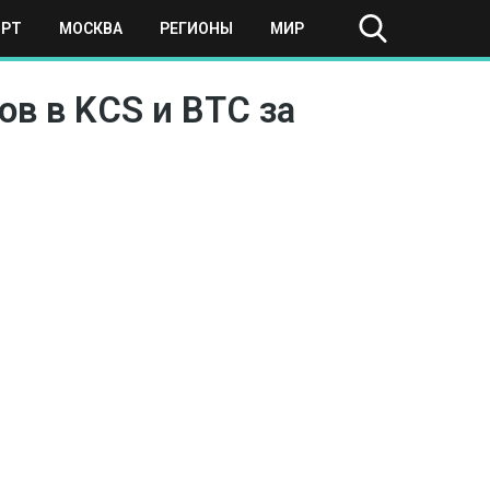
ОРТ
МОСКВА
РЕГИОНЫ
МИР
в в KCS и BTC за