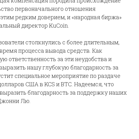
ющая компенсация породила происхождение
ьство первоначального отношения
 этим редким доверием, и «народная биржа»
ральный директор KuCoin.
ьзователи столкнулись с более длительным,
время процесса вывода средств. Как
ю ответственность за эти неудобства и
выразить нашу глубокую благодарность за
устит специальное мероприятие по раздаче
олларов США в KCS и BTC. Надеемся, что
выразить благодарность за поддержку наших
Джонни Лю.