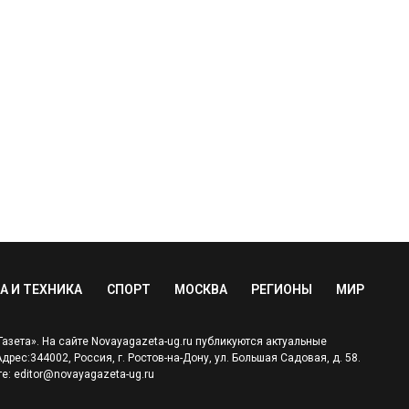
А И ТЕХНИКА
СПОРТ
МОСКВА
РЕГИОНЫ
МИР
зета». На сайте Novayagazeta-ug.ru публикуются актуальные
ес:344002, Россия, г. Ростов-на-Дону, ул. Большая Садовая, д. 58.
е: editor@novayagazeta-ug.ru