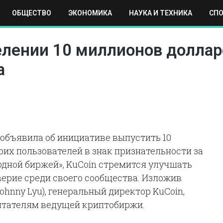
ОБЩЕСТВО
ЭКОНОМИКА
НАУКА И ТЕХНИКА
СП
ЕХНИКА
СПОРТ
МОСКВА
РЕГИОНЫ
МИР
лении 10 миллионов долларо
а
 объявила об инициативе выпустить 10
оих пользователей в знак признательности за
одной биржей», KuCoin стремится улучшать
верие среди своего сообщества. Изложив
hnny Lyu), генеральный директор KuCoin,
итателям ведущей криптобиржи.