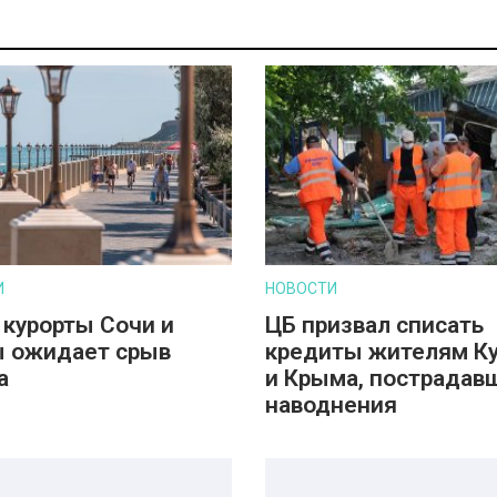
И
НОВОСТИ
 курорты Сочи и
ЦБ призвал списать
 ожидает срыв
кредиты жителям К
а
и Крыма, пострадав
наводнения