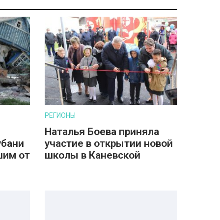
РЕГИОНЫ
Наталья Боева приняла
убани
участие в открытии новой
шим от
школы в Каневской