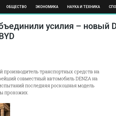
ОБЩЕСТВО
ЭКОНОМИКА
НАУКА И ТЕХНИКА
СП
ЕХНИКА
СПОРТ
МОСКВА
РЕГИОНЫ
МИР
бъединили усилия – новый D
 BYD
ий производитель транспортных средств на
овейший совместный автомобиль DENZA на
 испытаний последняя роскошная модель
ны прохожих.