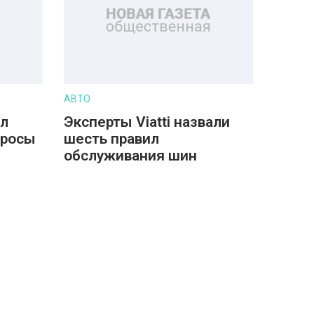
АВТО
ил
Эксперты Viatti назвали
просы
шесть правил
обслуживания шин