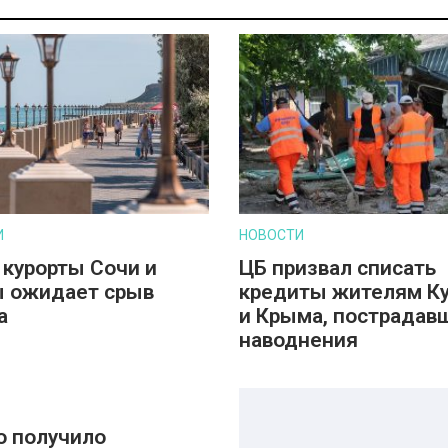
И
НОВОСТИ
 курорты Сочи и
ЦБ призвал списать
 ожидает срыв
кредиты жителям К
а
и Крыма, пострадав
наводнения
о получило