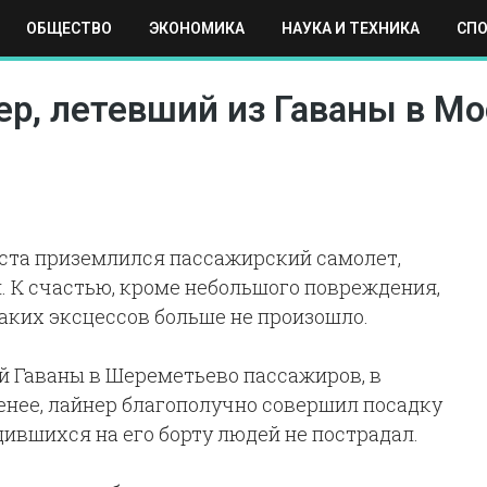
ОБЩЕСТВО
ЭКОНОМИКА
НАУКА И ТЕХНИКА
СП
ЕХНИКА
СПОРТ
МОСКВА
РЕГИОНЫ
МИР
р, летевший из Гаваны в Мо
уста приземлился пассажирский самолет,
. К счастью, кроме небольшого повреждения,
аких эксцессов больше не произошло.
й Гаваны в Шереметьево пассажиров, в
менее, лайнер благополучно совершил посадку
дившихся на его борту людей не пострадал.