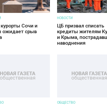
И
НОВОСТИ
 курорты Сочи и
ЦБ призвал списать
 ожидает срыв
кредиты жителям К
а
и Крыма, пострадав
наводнения
ВО
ОБЩЕСТВО