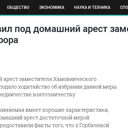
ОБЩЕСТВО
ЭКОНОМИКА
НАУКА И ТЕХНИКА
СП
ЕХНИКА
СПОРТ
МОСКВА
РЕГИОНЫ
МИР
вил под домашний арест зам
рора
й арест заместителя Хамовнического
подало ходатайство об избрании данной меры
средничестве взяточничеству.
бвиняемая имеет хорошие характеристики,
 домашний арест достаточной мерой
редоставили факты того, что у Горбачевой