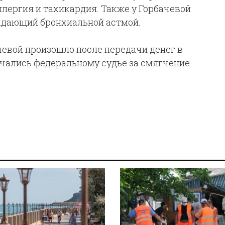
лергия и тахикардия. Также у Горбачевой
адающий бронхиальной астмой.
евой произошло после передачи денег в
ачались федеральному судье за смягчение