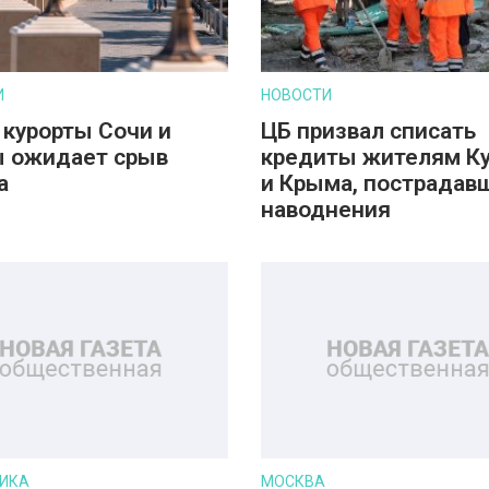
И
НОВОСТИ
 курорты Сочи и
ЦБ призвал списать
 ожидает срыв
кредиты жителям К
а
и Крыма, пострадав
наводнения
ИКА
МОСКВА