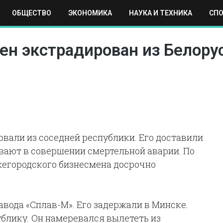
ОБЩЕСТВО
ЭКОНОМИКА
НАУКА И ТЕХНИКА
СП
ЕХНИКА
СПОРТ
МОСКВА
РЕГИОНЫ
МИР
ен экстрадирован из Белору
вали из соседней республики. Его доставили
вают в совершении смертельной аварии. По
ижегородского бизнесмена досрочно
авода «Сплав-М». Его задержали в Минске.
блику. Он намеревался вылететь из