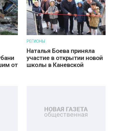
РЕГИОНЫ
Наталья Боева приняла
убани
участие в открытии новой
шим от
школы в Каневской