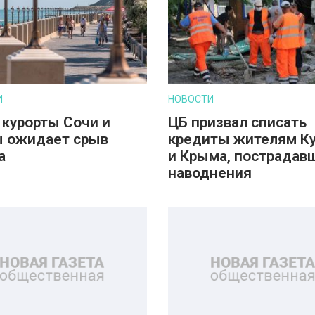
И
НОВОСТИ
 курорты Сочи и
ЦБ призвал списать
 ожидает срыв
кредиты жителям К
а
и Крыма, пострадав
наводнения