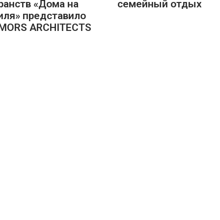
ранств «Дома на
семейный отдых
ля» представило
 MORS ARCHITECTS