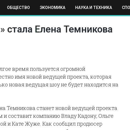
ОБЩЕСТВО
ЭКОНОМИКА
НАУКА И ТЕХНИКА
СП
ЕХНИКА
СПОРТ
МОСКВА
РЕГИОНЫ
МИР
» стала Елена Темникова
олгое время пользуется огромной
вестно имя новой ведущей проекта, которая
ко новая ведущая шоу не будет находится на
ена Темникова станет новой ведущей проекта
м и составит компанию Владу Кадону, Ольге
ной и Кате Жуже. Как сообщил продюсер