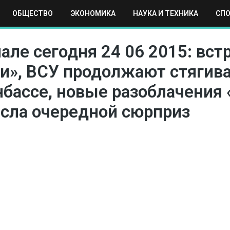
ОБЩЕСТВО
ЭКОНОМИКА
НАУКА И ТЕХНИКА
СП
ЕХНИКА
СПОРТ
МОСКВА
РЕГИОНЫ
МИР
але сегодня 24 06 2015: вст
и», ВСУ продолжают стягива
нбассе, новые разоблачения
есла очередной сюрприз