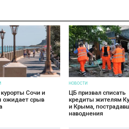
И
НОВОСТИ
 курорты Сочи и
ЦБ призвал списать
 ожидает срыв
кредиты жителям К
а
и Крыма, пострадав
наводнения