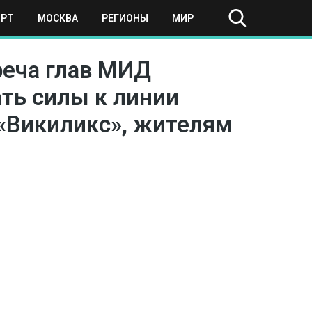
ОРТ
МОСКВА
РЕГИОНЫ
МИР
реча глав МИД
ть силы к линии
 «Викиликс», жителям