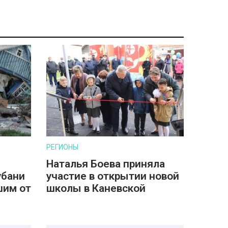
РЕГИОНЫ
Наталья Боева приняла
убани
участие в открытии новой
шим от
школы в Каневской