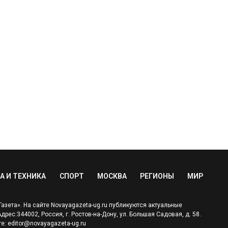
А И ТЕХНИКА
СПОРТ
МОСКВА
РЕГИОНЫ
МИР
зета». На сайте Novayagazeta-ug.ru публикуются актуальные
ес:344002, Россия, г. Ростов-на-Дону, ул. Большая Садовая, д. 58.
е: editor@novayagazeta-ug.ru