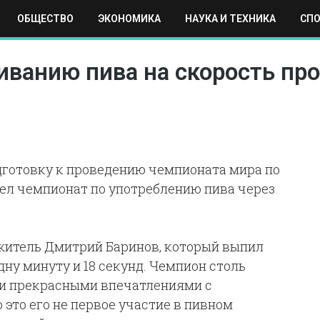
ОБЩЕСТВО
ЭКОНОМИКА
НАУКА И ТЕХНИКА
СП
ЕХНИКА
СПОРТ
МОСКВА
РЕГИОНЫ
МИР
иванию пива на скорость пр
дготовку к проведению чемпионата мира по
шел чемпионат по употреблению пива через
житель Дмитрий Баринов, который выпил
дну минуту и 18 секунд. Чемпион столь
ми прекрасными впечатлениями с
 это его не первое участие в пивном