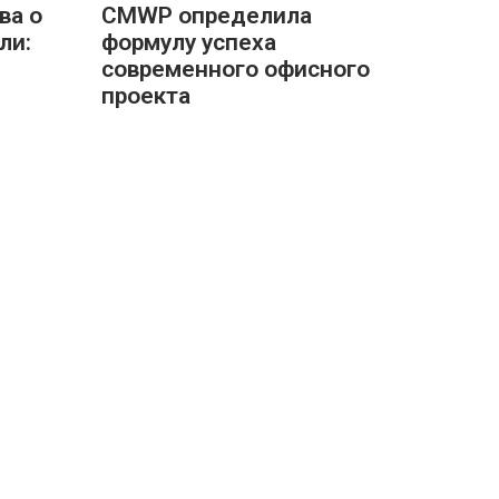
ва о
CMWP определила
ли:
формулу успеха
современного офисного
проекта