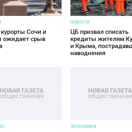
И
НОВОСТИ
 курорты Сочи и
ЦБ призвал списать
 ожидает срыв
кредиты жителям К
а
и Крыма, пострадав
наводнения
ВО
ЭКОНОМИКА