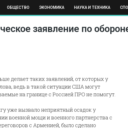
ОБЩЕСТВО
ЭКОНОМИКА
НАУКА И ТЕХНИКА
СП
ЕХНИКА
СПОРТ
МОСКВА
РЕГИОНЫ
МИР
ческое заявление по обороне,
ше делает таких заявлений, от которых у
лова, ведь в такой ситуации США могут
аемые на границе с Россией ПРО не помогут.
йгу уже вызвало неприятный осадок у
нии военной мощи и военного партнерства с
ереговоров с Арменией, было сделано