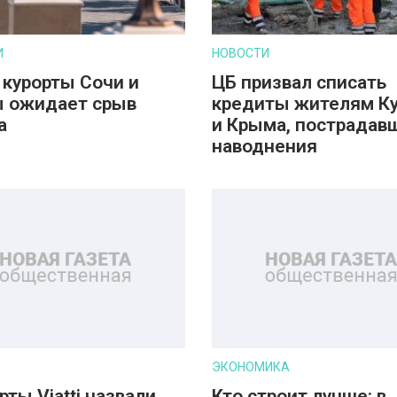
И
НОВОСТИ
 курорты Сочи и
ЦБ призвал списать
 ожидает срыв
кредиты жителям К
а
и Крыма, пострадав
наводнения
ЭКОНОМИКА
рты Viatti назвали
Кто строит лучше: в