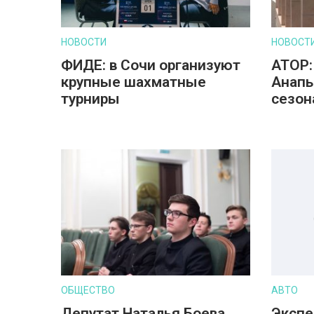
НОВОСТИ
НОВОСТ
ФИДЕ: в Сочи организуют
АТОР:
крупные шахматные
Анапы
турниры
сезон
ОБЩЕСТВО
АВТО
Депутат Наталья Боева
Экспе