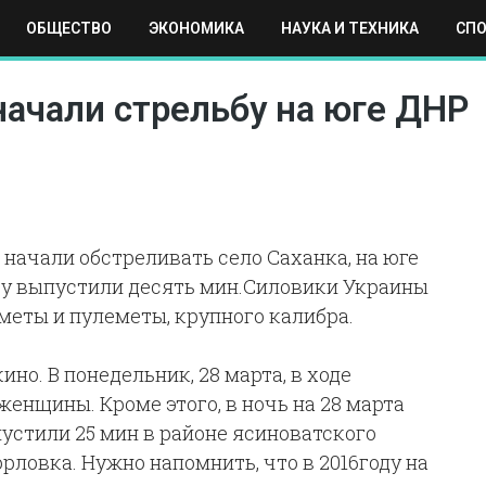
ОБЩЕСТВО
ЭКОНОМИКА
НАУКА И ТЕХНИКА
СП
ЕХНИКА
СПОРТ
МОСКВА
РЕГИОНЫ
МИР
начали стрельбу на юге ДНР
 начали обстреливать село Саханка, на юге
ору выпустили десять мин.Силовики Украины
меты и пулеметы, крупного калибра.
но. В понедельник, 28 марта, в ходе
енщины. Кроме этого, в ночь на 28 марта
стили 25 мин в районе ясиноватского
рловка. Нужно напомнить, что в 2016году на