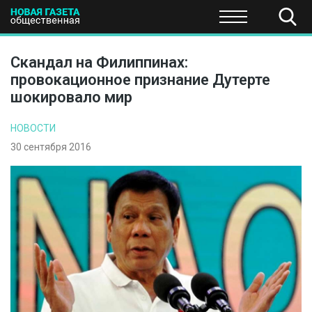
ПОЛИТИКА
ОБЩЕСТВО
ЭКОНОМИКА
НАУКА И Т
Скандал на Филиппинах:
провокационное признание Дутерте
шокировало мир
НОВОСТИ
30 сентября 2016