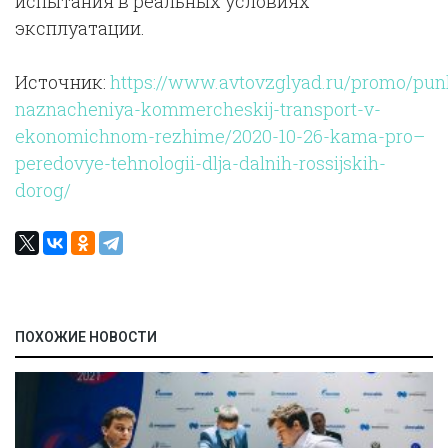
испытания в реальных условиях
эксплуатации.
Источник:
https://www.avtovzglyad.ru/promo/pun
naznacheniya-kommercheskij-transport-v-
ekonomichnom-rezhime/2020-10-26-kama-pro–
peredovye-tehnologii-dlja-dalnih-rossijskih-
dorog/
ПОХОЖИЕ НОВОСТИ