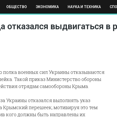
ОБЩЕСТВО
ЭКОНОМИКА
НАУКА И ТЕХНИКА
СП
ЕХНИКА
СПОРТ
МОСКВА
РЕГИОНЫ
МИР
да отказался выдвигаться в 
о полка военных сил Украины отказываются
ейка. Такой приказ Министерство обороны
ействия отрядам самообороны Крыма.
аза Украины отказался выполнять указ
а Крымский перешеек, мотивируя это тем
ив кого должны быть направлены их