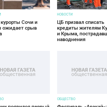
И
НОВОСТИ
 курорты Сочи и
ЦБ призвал списать
 ожидает срыв
кредиты жителям К
а
и Крыма, пострадав
наводнения
ВО
ОБЩЕСТВО
сии появился первый
Фестиваль «Аракай»: