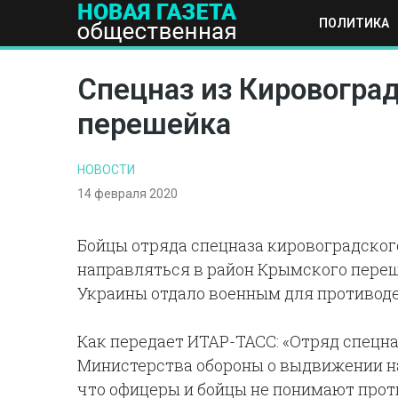
ПОЛИТИКА
ПОЛИТИКА
ОБЩЕСТВО
ЭКОНОМИКА
НАУКА И Т
Спецназ из Кировогра
перешейка
НОВОСТИ
14 февраля 2020
Бойцы отряда спецназа кировоградског
направляться в район Крымского переш
Украины отдало военным для противод
Как передает ИТАР-ТАСС: «Отряд спецн
Министерства обороны о выдвижении н
что офицеры и бойцы не понимают прот