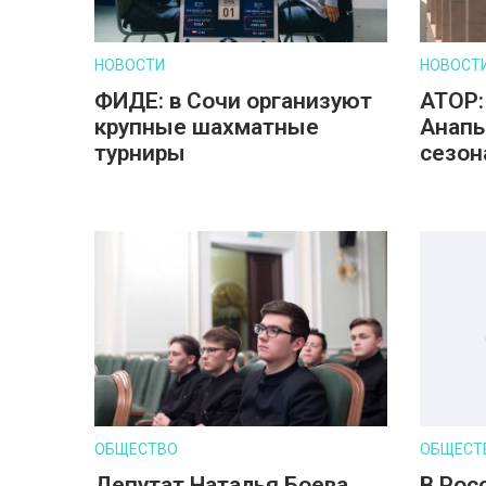
НОВОСТИ
НОВОСТ
ФИДЕ: в Сочи организуют
АТОР:
крупные шахматные
Анапы
турниры
сезон
ОБЩЕСТВО
ОБЩЕСТ
Депутат Наталья Боева
В Рос