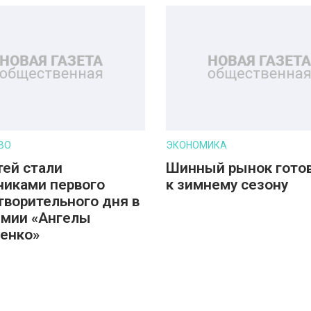
ВО
ЭКОНОМИКА
тей стали
Шинный рынок гото
никами первого
к зимнему сезону
творительного дня в
мии «Ангелы
енко»