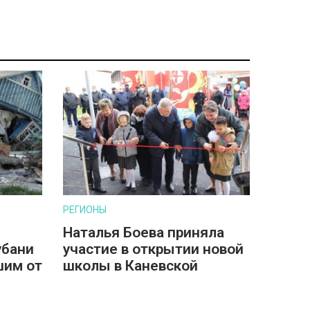
РЕГИОНЫ
Наталья Боева приняла
убани
участие в открытии новой
шим от
школы в Каневской