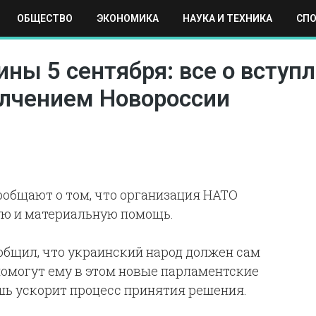
ОБЩЕСТВО
ЭКОНОМИКА
НАУКА И ТЕХНИКА
СП
ЕХНИКА
СПОРТ
МОСКВА
РЕГИОНЫ
МИР
ны 5 сентября: все о вступ
олчением Новороссии
ообщают о том, что организация НАТО
ую и материальную помощь.
бщил, что украинский народ должен сам
помогут ему в этом новые парламентские
шь ускорит процесс принятия решения.