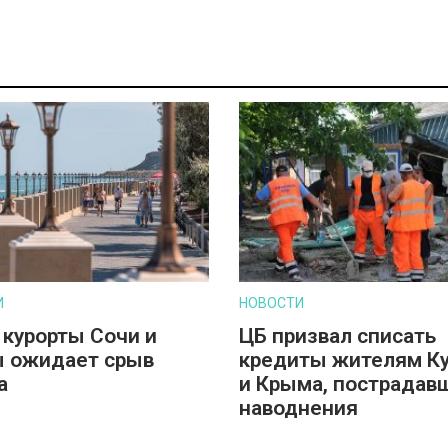
И
НОВОСТИ
 курорты Сочи и
ЦБ призвал списать
 ожидает срыв
кредиты жителям К
а
и Крыма, пострадав
наводнения