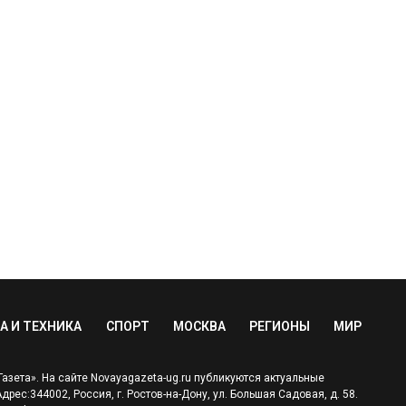
А И ТЕХНИКА
СПОРТ
МОСКВА
РЕГИОНЫ
МИР
зета». На сайте Novayagazeta-ug.ru публикуются актуальные
ес:344002, Россия, г. Ростов-на-Дону, ул. Большая Садовая, д. 58.