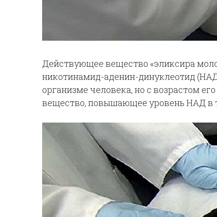
Действующее вещество «эликсира молод
никотинамид-аденин-динуклеотид (НАД 
организме человека, но с возрастом ег
вещество, повышающее уровень НАД в т