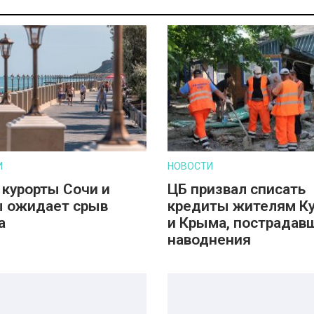
И
НОВОСТИ
 курорты Сочи и
ЦБ призвал списать
 ожидает срыв
кредиты жителям К
а
и Крыма, пострадав
наводнения