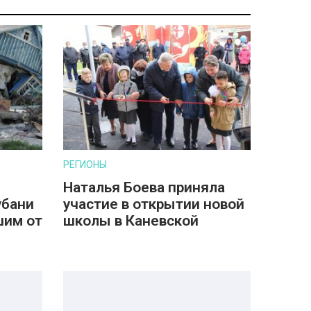
РЕГИОНЫ
Наталья Боева приняла
убани
участие в открытии новой
шим от
школы в Каневской