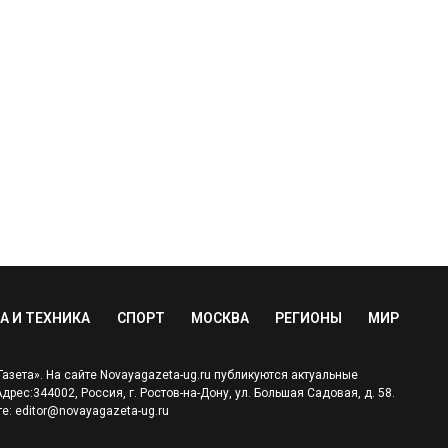
А И ТЕХНИКА
СПОРТ
МОСКВА
РЕГИОНЫ
МИР
зета». На сайте Novayagazeta-ug.ru публикуются актуальные
ес:344002, Россия, г. Ростов-на-Дону, ул. Большая Садовая, д. 58.
е: editor@novayagazeta-ug.ru