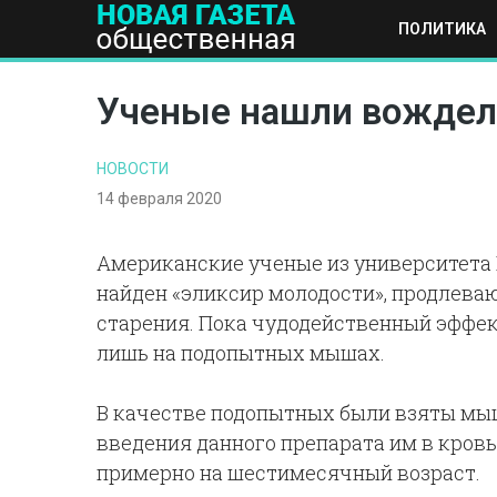
ПОЛИТИКА
ПОЛИТИКА
ОБЩЕСТВО
ЭКОНОМИКА
НАУКА И Т
Ученые нашли вождел
НОВОСТИ
14 февраля 2020
Американские ученые из университета 
найден «эликсир молодости», продлев
старения. Пока чудодейственный эффек
лишь на подопытных мышах.
В качестве подопытных были взяты мыш
введения данного препарата им в кровь
примерно на шестимесячный возраст.