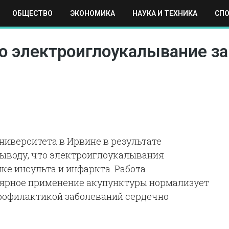
ОБЩЕСТВО
ЭКОНОМИКА
НАУКА И ТЕХНИКА
СП
ЕХНИКА
СПОРТ
МОСКВА
РЕГИОНЫ
МИР
то электроиглоукалывание за
иверситета в Ирвине в результате
выводу, что электроиглоукалывания
ке инсульта и инфаркта. Работа
лярное применение акупунктуры нормализует
профилактикой заболеваний сердечно