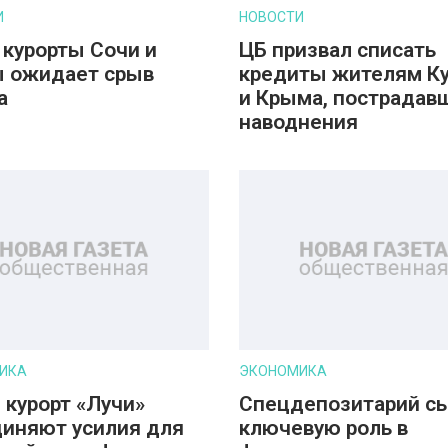
И
НОВОСТИ
 курорты Сочи и
ЦБ призвал списать
 ожидает срыв
кредиты жителям К
а
и Крыма, пострадав
наводнения
ИКА
ЭКОНОМИКА
 курорт «Лучи»
Спецдепозитарий с
иняют усилия для
ключевую роль в