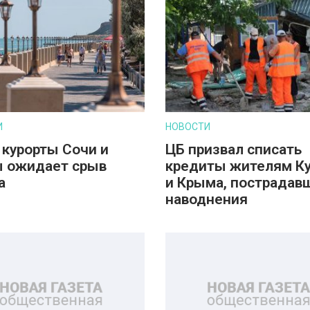
И
НОВОСТИ
 курорты Сочи и
ЦБ призвал списать
 ожидает срыв
кредиты жителям К
а
и Крыма, пострадав
наводнения