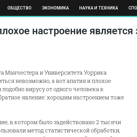
ОБЩЕСТВО
ЭКОНОМИКА
НАУКА И ТЕХНИКА
СП
ЕХНИКА
СПОРТ
МОСКВА
РЕГИОНЫ
МИР
плохое настроение является
а Манчестера и Университета Уоррика
иться невозможно, а вот апатия и плохое
подобно вирусу от одного человека к
обратное явление: хорошим настроением тоже
ие, в котором было задействовано 2 тысячи
ользовали метод статистической обработки,